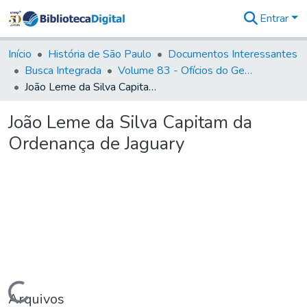
Entrar
Comunidades
&
Início
História de São Paulo
Documentos Interessantes
Coleções
Busca Integrada
Volume 83 - Ofícios do General Martim Lopes Lobo de Saldanha (Governador da Capitania): 1780- 1782
Tudo na
João Leme da Silva Capitam da Ordenança de Jaguary
Biblioteca
Digital
João Leme da Silva Capitam da
Estatísticas
Ordenança de Jaguary
Carregando...
Arquivos