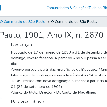
Comunidades & Coleções
Tudo na Bib
O Commercio de São Paulo
O Commercio de São Paulo, 1901, Ano IX, n. 2670
aulo, 1901, Ano IX, n. 2670
Descrição
Publicado de 17 de janeiro de 1893 a 31 de dezembro d
domingo, exceto feriados. A partir do Ano VII, passa a se
dias
Arquivo gerado a partir das microfichas da Biblioteca Már
Interrupção da publicação após o fascículo Ano 14, n. 476
1906), reinicia com nova designação numérica a partir do f
01 (25 de setembro de 1906)
Abaixo do título: Director - Dr. Couto de Magalhães
)
Palavras-chave