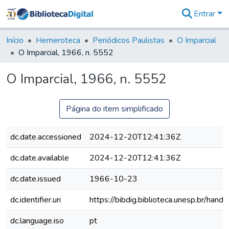
Entrar
Comunidades
&
Início
Hemeroteca
Periódicos Paulistas
O Imparcial
Coleções
O Imparcial, 1966, n. 5552
Tudo na
Biblioteca
O Imparcial, 1966, n. 5552
Digital
Estatísticas
Página do item simplificado
dc.date.accessioned
2024-12-20T12:41:36Z
dc.date.available
2024-12-20T12:41:36Z
dc.date.issued
1966-10-23
dc.identifier.uri
https://bibdig.biblioteca.unesp.br/han
dc.language.iso
pt