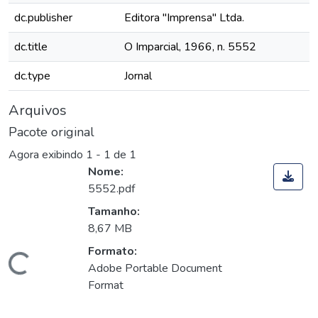
dc.publisher
Editora "Imprensa" Ltda.
dc.title
O Imparcial, 1966, n. 5552
dc.type
Jornal
Arquivos
Pacote original
Agora exibindo
1 - 1 de 1
Nome:
5552.pdf
Tamanho:
8,67 MB
Formato:
Carregando...
Adobe Portable Document
Format