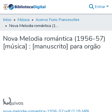
Entrar
Comunidades
&
Início
Música
Acervo Furio Franceschini
Coleções
Nova Melodia romántica (1956-57) [música] : [manuscrito] para orgão
Tudo na
Biblioteca
Nova Melodia romántica (1956-57)
Digital
[música] : [manuscrito] para orgão
Estatísticas
Carregando...
Arquivos
nova-melodia-romantica-1956-57.pdf
(2,18 MB)