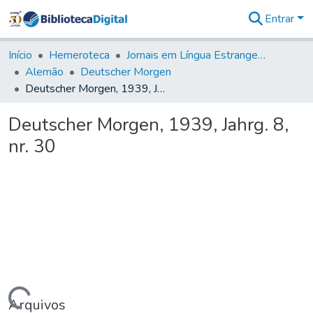
Entrar
Comunidades
&
Início
Hemeroteca
Jornais em Língua Estrangeira
Coleções
Alemão
Deutscher Morgen
Tudo na
Deutscher Morgen, 1939, Jahrg. 8, nr. 30
Biblioteca
Digital
Deutscher Morgen, 1939, Jahrg. 8,
Estatísticas
nr. 30
Arquivos