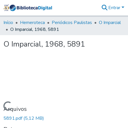
Entrar
Comunidades
&
Início
Hemeroteca
Periódicos Paulistas
O Imparcial
Coleções
O Imparcial, 1968, 5891
Tudo na
Biblioteca
O Imparcial, 1968, 5891
Digital
Estatísticas
Carregando...
Arquivos
5891.pdf
(5,12 MB)