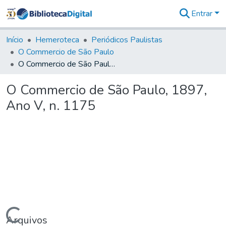
Entrar
Comunidades
&
Início
Hemeroteca
Periódicos Paulistas
Coleções
O Commercio de São Paulo
Tudo na
O Commercio de São Paulo, 1897, Ano V, n. 1175
Biblioteca
Digital
O Commercio de São Paulo, 1897,
Estatísticas
Ano V, n. 1175
Arquivos