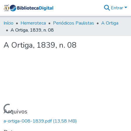
Entrar
Comunidades
&
Início
Hemeroteca
Periódicos Paulistas
A Ortiga
Coleções
A Ortiga, 1839, n. 08
Tudo na
Biblioteca
A Ortiga, 1839, n. 08
Digital
Estatísticas
Carregando...
Arquivos
a-ortiga-008-1839.pdf
(13,58 MB)