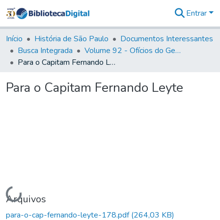
Entrar
Comunidades
&
Início
História de São Paulo
Documentos Interessantes
Coleções
Busca Integrada
Volume 92 - Ofícios do General D. Luiz aos diversos funcionários da Capitania (1768- 1772)
Tudo na
Para o Capitam Fernando Leyte
Biblioteca
Digital
Para o Capitam Fernando Leyte
Estatísticas
Carregando...
Arquivos
para-o-cap-fernando-leyte-178.pdf
(264,03 KB)