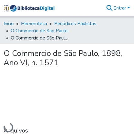
Entrar
Comunidades
&
Início
Hemeroteca
Periódicos Paulistas
Coleções
O Commercio de São Paulo
Tudo na
O Commercio de São Paulo, 1898, Ano VI, n. 1571
Biblioteca
Digital
O Commercio de São Paulo, 1898,
Estatísticas
Ano VI, n. 1571
Carregando...
Arquivos