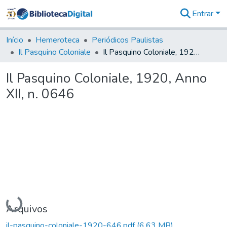
Entrar
Comunidades
&
Início
Hemeroteca
Periódicos Paulistas
Coleções
Il Pasquino Coloniale
Il Pasquino Coloniale, 1920, Anno XII, n. 0646
Tudo na
Biblioteca
Il Pasquino Coloniale, 1920, Anno
Digital
XII, n. 0646
Estatísticas
Carregando...
Arquivos
il-pasquino-coloniale-1920-646.pdf
(6,63 MB)