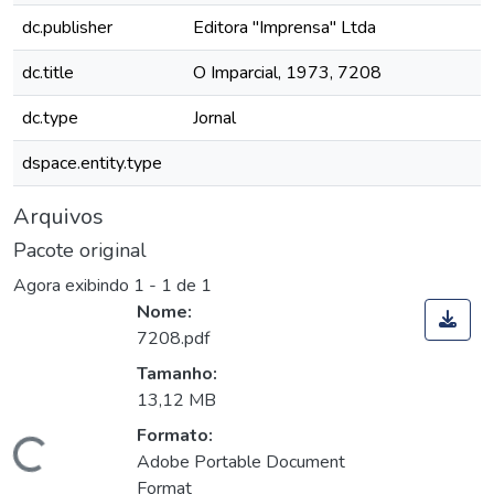
dc.publisher
Editora "Imprensa" Ltda
dc.title
O Imparcial, 1973, 7208
dc.type
Jornal
dspace.entity.type
Arquivos
Pacote original
Agora exibindo
1 - 1 de 1
Nome:
7208.pdf
Tamanho:
13,12 MB
Formato:
Carregando...
Adobe Portable Document
Format