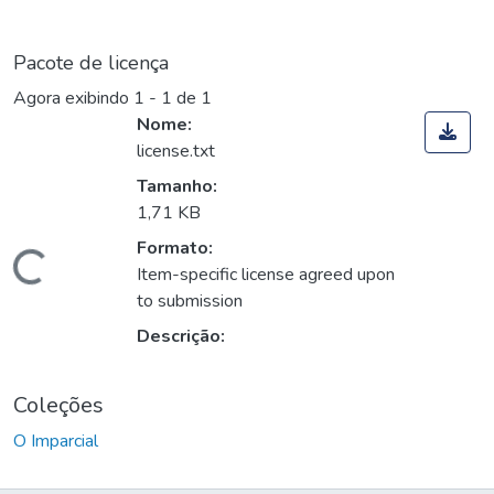
Pacote de licença
Agora exibindo
1 - 1 de 1
Nome:
license.txt
Tamanho:
1,71 KB
Formato:
Carregando...
Item-specific license agreed upon
to submission
Descrição:
Coleções
O Imparcial