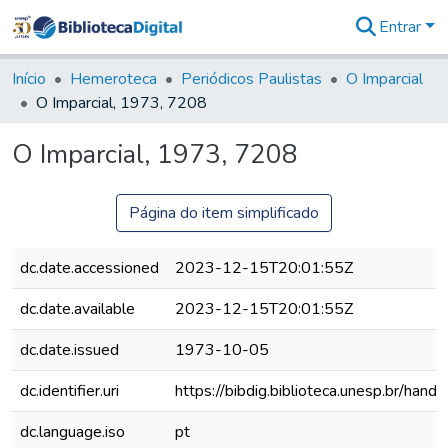
Entrar
Comunidades
&
Início
Hemeroteca
Periódicos Paulistas
O Imparcial
Coleções
O Imparcial, 1973, 7208
Tudo na
Biblioteca
O Imparcial, 1973, 7208
Digital
Estatísticas
Página do item simplificado
dc.date.accessioned
2023-12-15T20:01:55Z
dc.date.available
2023-12-15T20:01:55Z
dc.date.issued
1973-10-05
dc.identifier.uri
https://bibdig.biblioteca.unesp.br/han
dc.language.iso
pt