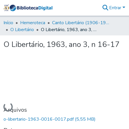
Entrar
Comunidades
&
Início
Hemeroteca
Canto Libertário (1906-1995)
Coleções
O Libertário
O Libertário, 1963, ano 3, n 16-17
Tudo na
Biblioteca
O Libertário, 1963, ano 3, n 16-17
Digital
Estatísticas
Carregando...
Arquivos
o-libertario-1963-0016-0017.pdf
(5,55 MB)