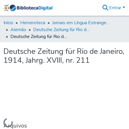
Entrar
Comunidades
&
Início
Hemeroteca
Jornais em Língua Estrangeira
Coleções
Alemão
Deutsche Zeitung für Rio de Janeiro
Tudo na
Deutsche Zeitung für Rio de Janeiro, 1914, Jahrg. XVIII, nr. 211
Biblioteca
Digital
Deutsche Zeitung für Rio de Janeiro,
Estatísticas
1914, Jahrg. XVIII, nr. 211
Carregando...
Arquivos