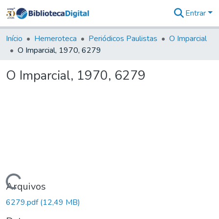
Entrar
Comunidades
&
Início
Hemeroteca
Periódicos Paulistas
O Imparcial
Coleções
O Imparcial, 1970, 6279
Tudo na
Biblioteca
O Imparcial, 1970, 6279
Digital
Estatísticas
Carregando...
Arquivos
6279.pdf
(12,49 MB)