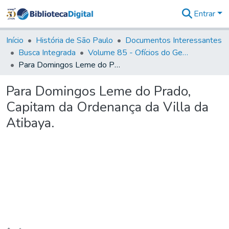
Entrar
Comunidades
&
Início
História de São Paulo
Documentos Interessantes
Coleções
Busca Integrada
Volume 85 - Ofícios do General Francisco da Cunha Menezes (Governador da Capitania): 1782- 1786
Tudo na
Para Domingos Leme do Prado, Capitam da Ordenança da Villa da Atibaya.
Biblioteca
Digital
Para Domingos Leme do Prado,
Estatísticas
Capitam da Ordenança da Villa da
Atibaya.
Carregando...