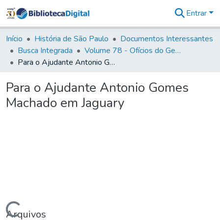
Entrar
Comunidades
&
Início
História de São Paulo
Documentos Interessantes
Coleções
Busca Integrada
Volume 78 - Ofícios do General Martim Lopes Lobo de Saldanha (1777)
Tudo na
Para o Ajudante Antonio Gomes Machado em Jaguary
Biblioteca
Digital
Para o Ajudante Antonio Gomes
Estatísticas
Machado em Jaguary
Arquivos