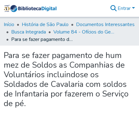
Entrar
Comunidades
&
Início
História de São Paulo
Documentos Interessantes
Coleções
Busca Integrada
Volume 84 - Ofícios do General Martins Lopes de Saldanha (Governador da Capitania): 1782- 1786
Tudo na
Para se fazer pagamento de hum mez de Soldos as Companhias de Voluntários incluindose os Soldados de Cavalaria com soldos de Infantaria por fazerem o Serviço de pé.
Biblioteca
Digital
Para se fazer pagamento de hum
Estatísticas
mez de Soldos as Companhias de
Voluntários incluindose os
Soldados de Cavalaria com soldos
de Infantaria por fazerem o Serviço
de pé.