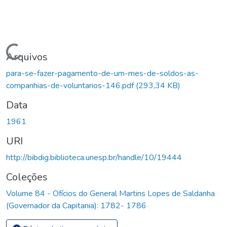
Carregando...
Arquivos
para-se-fazer-pagamento-de-um-mes-de-soldos-as-
companhias-de-voluntarios-146.pdf
(293,34 KB)
Data
1961
URI
http://bibdig.biblioteca.unesp.br/handle/10/19444
Coleções
Volume 84 - Ofícios do General Martins Lopes de Saldanha
(Governador da Capitania): 1782- 1786