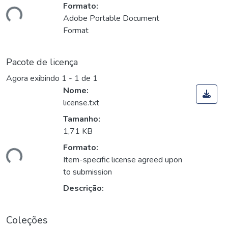
Formato:
gando...
Adobe Portable Document
Format
Pacote de licença
Agora exibindo
1 - 1 de 1
Nome:
license.txt
Tamanho:
1,71 KB
Formato:
gando...
Item-specific license agreed upon
to submission
Descrição:
Coleções