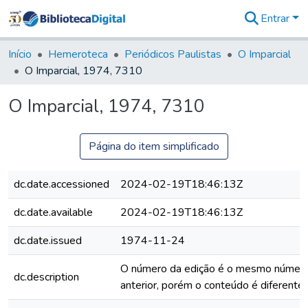
Entrar
Comunidades
&
Início
Hemeroteca
Periódicos Paulistas
O Imparcial
Coleções
O Imparcial, 1974, 7310
Tudo na
Biblioteca
O Imparcial, 1974, 7310
Digital
Estatísticas
Página do item simplificado
dc.date.accessioned
2024-02-19T18:46:13Z
dc.date.available
2024-02-19T18:46:13Z
dc.date.issued
1974-11-24
O número da edição é o mesmo número
dc.description
anterior, porém o conteúdo é diferente.