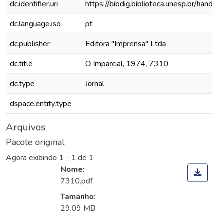
dc.identifier.uri
https://bibdig.biblioteca.unesp.br/han
dc.language.iso
pt
dc.publisher
Editora "Imprensa" Ltda
dc.title
O Imparcial, 1974, 7310
dc.type
Jornal
dspace.entity.type
Arquivos
Pacote original
Agora exibindo
1 - 1 de 1
Nome:
7310.pdf
Tamanho:
29,09 MB