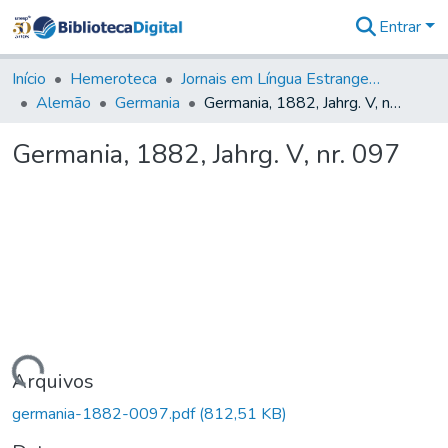
Entrar
Comunidades
&
Início
Hemeroteca
Jornais em Língua Estrangeira
Coleções
Alemão
Germania
Germania, 1882, Jahrg. V, nr. 097
Tudo na
Biblioteca
Germania, 1882, Jahrg. V, nr. 097
Digital
Estatísticas
Carregando...
Arquivos
germania-1882-0097.pdf
(812,51 KB)