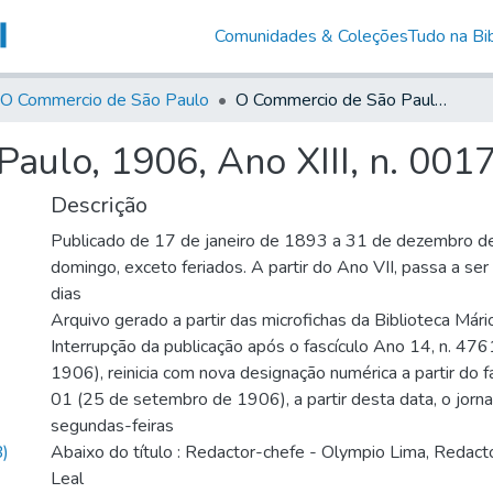
Comunidades & Coleções
Tudo na Bib
O Commercio de São Paulo
O Commercio de São Paulo, 1906, Ano XIII, n. 0017
aulo, 1906, Ano XIII, n. 001
Descrição
Publicado de 17 de janeiro de 1893 a 31 de dezembro d
domingo, exceto feriados. A partir do Ano VII, passa a se
dias
Arquivo gerado a partir das microfichas da Biblioteca Már
Interrupção da publicação após o fascículo Ano 14, n. 476
1906), reinicia com nova designação numérica a partir do f
01 (25 de setembro de 1906), a partir desta data, o jornal
segundas-feiras
)
Abaixo do título : Redactor-chefe - Olympio Lima, Redactor
Leal