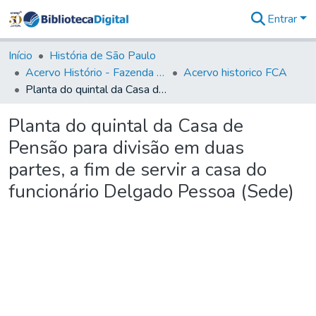
Entrar
Comunidades
&
Início
História de São Paulo
Coleções
Acervo Histório - Fazenda Lageado
Acervo historico FCA
Tudo na
Planta do quintal da Casa de Pensão para divisão em duas partes, a fim de servir a casa do funcionário Delgado Pessoa (Sede)
Biblioteca
Digital
Planta do quintal da Casa de
Estatísticas
Pensão para divisão em duas
partes, a fim de servir a casa do
funcionário Delgado Pessoa (Sede)