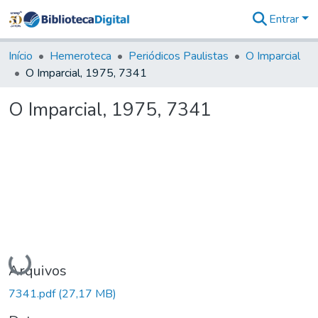
Entrar
Comunidades
&
Início
Hemeroteca
Periódicos Paulistas
O Imparcial
Coleções
O Imparcial, 1975, 7341
Tudo na
Biblioteca
O Imparcial, 1975, 7341
Digital
Estatísticas
Carregando...
Arquivos
7341.pdf
(27,17 MB)