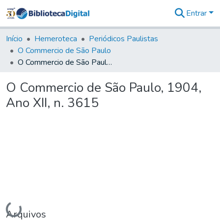
Entrar
Comunidades
&
Início
Hemeroteca
Periódicos Paulistas
Coleções
O Commercio de São Paulo
Tudo na
O Commercio de São Paulo, 1904, Ano XII, n. 3615
Biblioteca
Digital
O Commercio de São Paulo, 1904,
Estatísticas
Ano XII, n. 3615
Carregando...
Arquivos