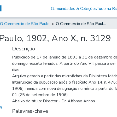
Comunidades & Coleções
Tudo na Bib
O Commercio de São Paulo
O Commercio de São Paulo, 1902, Ano X, n. 3129
aulo, 1902, Ano X, n. 3129
Descrição
Publicado de 17 de janeiro de 1893 a 31 de dezembro d
domingo, exceto feriados. A partir do Ano VII, passa a se
dias
Arquivo gerado a partir das microfichas da Biblioteca Már
Interrupção da publicação após o fascículo Ano 14, n. 476
1906), reinicia com nova designação numérica a partir do f
01 (25 de setembro de 1906)
Abaixo do título: Director - Dr. Affonso Arinos
)
Palavras-chave