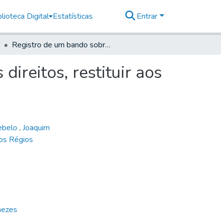
lioteca Digital
Estatísticas
Entrar
Registro de um bando sobre o tesoureiro dos novos direitos, restituir aos providos o que lhes levou demais
ireitos, restituir aos
Rebelo
,
Joaquim
os Régios
nezes