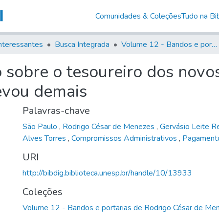
Comunidades & Coleções
Tudo na Bib
nteressantes
Busca Integrada
Volume 12 - Bandos e portarias de Rodrigo César de Menezes
sobre o tesoureiro dos novos d
levou demais
Palavras-chave
São Paulo
,
Rodrigo César de Menezes
,
Gervásio Leite 
Alves Torres
,
Compromissos Administrativos
,
Pagament
URI
http://bibdig.biblioteca.unesp.br/handle/10/13933
Coleções
Volume 12 - Bandos e portarias de Rodrigo César de Me