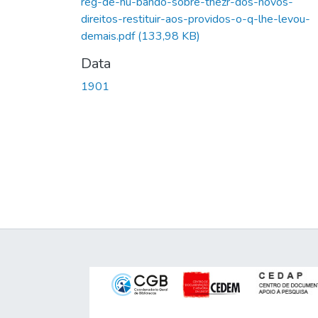
reg-de-hu-bando-sobre-thezr-dos-novos-
direitos-restituir-aos-providos-o-q-lhe-levou-
demais.pdf
(133,98 KB)
Data
1901