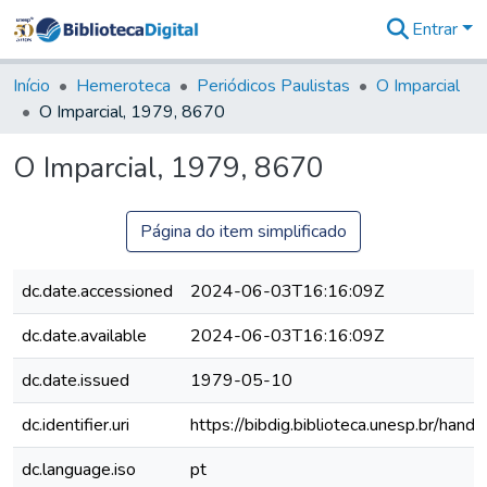
Entrar
Comunidades
&
Início
Hemeroteca
Periódicos Paulistas
O Imparcial
Coleções
O Imparcial, 1979, 8670
Tudo na
Biblioteca
O Imparcial, 1979, 8670
Digital
Estatísticas
Página do item simplificado
dc.date.accessioned
2024-06-03T16:16:09Z
dc.date.available
2024-06-03T16:16:09Z
dc.date.issued
1979-05-10
dc.identifier.uri
https://bibdig.biblioteca.unesp.br/han
dc.language.iso
pt