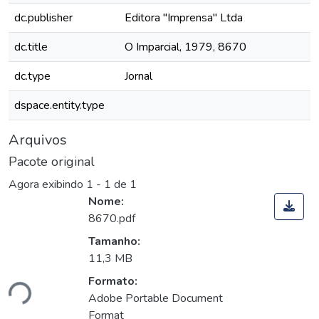
dc.publisher
Editora "Imprensa" Ltda
dc.title
O Imparcial, 1979, 8670
dc.type
Jornal
dspace.entity.type
Arquivos
Pacote original
Agora exibindo
1 - 1 de 1
Nome:
8670.pdf
Tamanho:
11,3 MB
Formato:
ndo...
Adobe Portable Document
Format