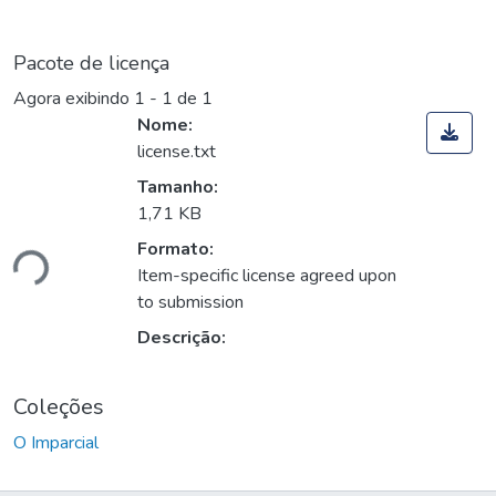
Pacote de licença
Agora exibindo
1 - 1 de 1
Nome:
license.txt
Tamanho:
1,71 KB
Formato:
ndo...
Item-specific license agreed upon
to submission
Descrição:
Coleções
O Imparcial