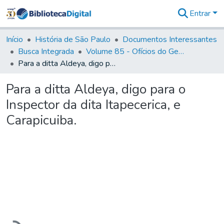
Entrar
Comunidades
&
Início
História de São Paulo
Documentos Interessantes
Coleções
Busca Integrada
Volume 85 - Ofícios do General Francisco da Cunha Menezes (Governador da Capitania): 1782- 1786
Tudo na
Para a ditta Aldeya, digo para o Inspector da dita Itapecerica, e Carapicuiba.
Biblioteca
Digital
Para a ditta Aldeya, digo para o
Estatísticas
Inspector da dita Itapecerica, e
Carapicuiba.
Carregando...