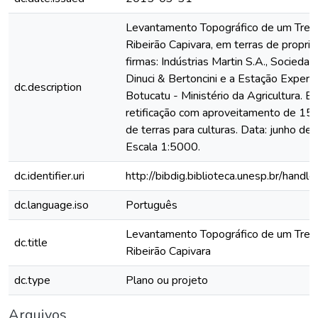
Levantamento Topográfico de um Trec
Ribeirão Capivara, em terras de propri
firmas: Indústrias Martin S.A., Sociedad
Dinuci & Bertoncini e a Estação Experi
dc.description
Botucatu - Ministério da Agricultura. E
retificação com aproveitamento de 15
de terras para culturas. Data: junho de
Escala 1:5000.
dc.identifier.uri
http://bibdig.biblioteca.unesp.br/hand
dc.language.iso
Português
Levantamento Topográfico de um Trec
dc.title
Ribeirão Capivara
dc.type
Plano ou projeto
Arquivos