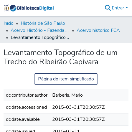
Entrar
Comunidades
&
Início
História de São Paulo
Coleções
Acervo Histório - Fazenda Lageado
Acervo historico FCA
Tudo na
Levantamento Topográfico de um Trecho do Ribeirão Capivara
Biblioteca
Digital
Levantamento Topográfico de um
Estatísticas
Trecho do Ribeirão Capivara
Página do item simplificado
dc.contributor.author
Barberis, Mario
dc.date.accessioned
2015-03-31T20:30:57Z
dc.date.available
2015-03-31T20:30:57Z
dc.date.issued
2015-03-31