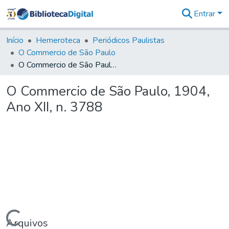
Entrar
Comunidades
&
Início
Hemeroteca
Periódicos Paulistas
Coleções
O Commercio de São Paulo
Tudo na
O Commercio de São Paulo, 1904, Ano XII, n. 3788
Biblioteca
Digital
O Commercio de São Paulo, 1904,
Estatísticas
Ano XII, n. 3788
Arquivos