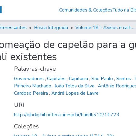
Comunidades & Coleções
Tudo na Bib
nteressantes
Busca Integrada
Volume 18 - Avisos e cartas régias (1714- 29)
nomeação de capelão para a g
i existentes
Palavras-chave
Governadores
,
Capitães
,
Capitania
,
São Paulo
,
Santos
,
Pinheiro Machado
,
João Teles da Silva
,
Antônio Rodrigue
Cardoso Pereira
,
André Lopes de Lavre
URI
http://bibdig.biblioteca.unesp.br/handle/10/14723
Coleções