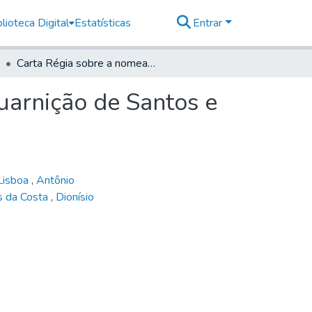
lioteca Digital
Estatísticas
Entrar
Carta Régia sobre a nomeação de capelão para a guarnição de Santos e número de soldados ali existentes
uarnição de Santos e
Lisboa
,
Antônio
s da Costa
,
Dionísio