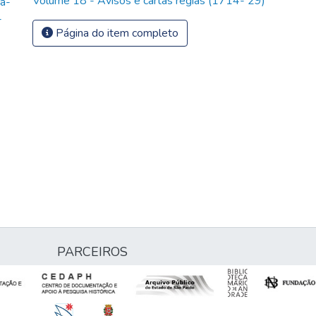
Volume 18 - Avisos e cartas régias (1714- 29)
a-
-
Página do item completo
PARCEIROS