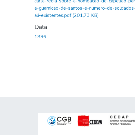
carta-regia-sobre-a-nomeacao-de-capellao-par
a-guarnicao-de-santos-e-numero-de-soldados
ali-existentes.pdf
(201,73 KB)
Data
1896