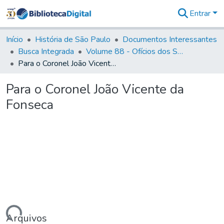
Entrar
Comunidades
&
Início
História de São Paulo
Documentos Interessantes
Coleções
Busca Integrada
Volume 88 - Ofícios dos Senhores Governadores Interinos da Capitania de São Paulo (1817- 1819)
Tudo na
Para o Coronel João Vicente da Fonseca
Biblioteca
Digital
Para o Coronel João Vicente da
Estatísticas
Fonseca
Arquivos