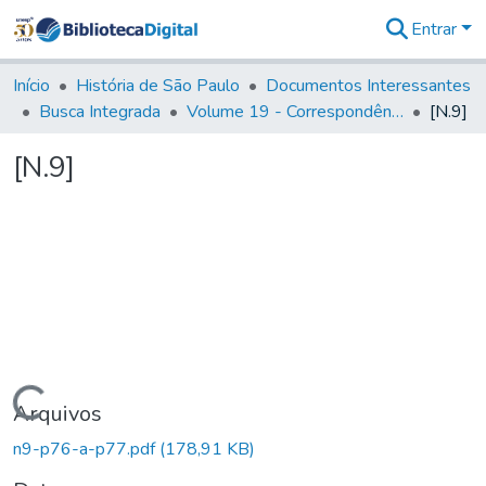
Entrar
Comunidades
&
Início
História de São Paulo
Documentos Interessantes
Coleções
Busca Integrada
Volume 19 - Correspondência do Capital General D. Luiz Antonio de Souza (1767- 70)
[N.9]
Tudo na
Biblioteca
[N.9]
Digital
Estatísticas
Carregando...
Arquivos
n9-p76-a-p77.pdf
(178,91 KB)