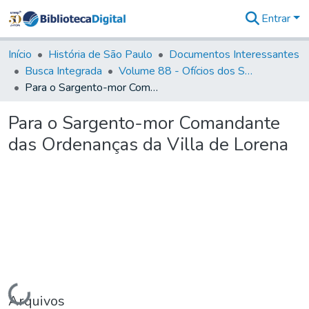
Entrar
Comunidades
&
Início
História de São Paulo
Documentos Interessantes
Coleções
Busca Integrada
Volume 88 - Ofícios dos Senhores Governadores Interinos da Capitania de São Paulo (1817- 1819)
Tudo na
Para o Sargento-mor Comandante das Ordenanças da Villa de Lorena
Biblioteca
Digital
Para o Sargento-mor Comandante
Estatísticas
das Ordenanças da Villa de Lorena
Carregando...
Arquivos