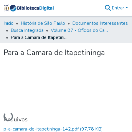
Entrar
Comunidades
&
Início
História de São Paulo
Documentos Interessantes
Coleções
Busca Integrada
Volume 87 - Ofícios do Capitão General Antonio Manoel de Melo Castro e Mendonça (1797- 1801)
Tudo na
Para a Camara de Itapetininga
Biblioteca
Digital
Para a Camara de Itapetininga
Estatísticas
Carregando...
Arquivos
p-a-camara-de-itapetininga-142.pdf
(97,78 KB)