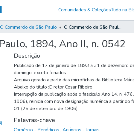
Comunidades & Coleções
Tudo na Bib
O Commercio de São Paulo
O Commercio de São Paulo, 1894, Ano II, n. 0542
aulo, 1894, Ano II, n. 0542
Descrição
Publicado de 17 de janeiro de 1893 a 31 de dezembro de
domingo, exceto feriados
Arquivo gerado a partir das microfichas da Biblioteca Már
Abaixo do título :Diretor Cesar Ribeiro
Interrupção da publicação após o fascículo Ano 14, n. 476
1906), reinicia com nova designação numérica a partir do f
01 (25 de setembro de 1906)
Palavras-chave
)
Comércio - Periódicos
,
Anúncios - Jornais