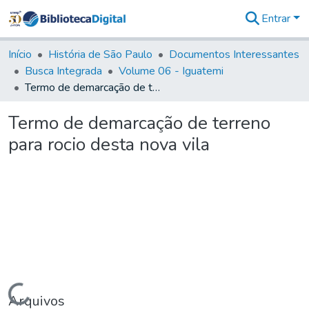
Entrar
Comunidades
&
Início
História de São Paulo
Documentos Interessantes
Coleções
Busca Integrada
Volume 06 - Iguatemi
Tudo na
Termo de demarcação de terreno para rocio desta nova vila
Biblioteca
Digital
Termo de demarcação de terreno
Estatísticas
para rocio desta nova vila
Carregando...
Arquivos