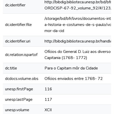
http://bibdig.biblioteca.unesp.br/bd/bf
dc.identifier
ORDCISP-67-92_volume_92/#/123/
/storage/bd/bfr/livros/documentos-int
dc.identifier.file
a-historia-e-costumes-de-s-paulo/vol
mor-da-cid
dc.identifier.uri
http://bibdig.biblioteca.unesp.br/hand
Ofícios do General D. Luiz aos diversos 
dc.relation.ispartof
Capitania (1768- 1772)
dc.title
Para o Capitam môr da Cidade
dcdocs.volume.obs
Ofícios enviados entre 1768- 72
unesp.firstPage
116
unesp.lastPage
117
unesp.volume
XCII