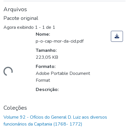
Arquivos
Pacote original
Agora exibindo
1 - 1 de 1
Nome:
p-o-cap-mor-da-cid.pdf
Tamanho:
223,05 KB
Formato:
egando...
Adobe Portable Document
Format
Descrição:
Coleções
Volume 92 - Ofícios do General D. Luiz aos diversos
funcionários da Capitania (1768- 1772)