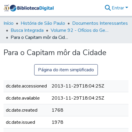
Entrar
Comunidades
&
Início
História de São Paulo
Documentos Interessantes
Coleções
Busca Integrada
Volume 92 - Ofícios do General D. Luiz aos diversos funcionários da Capitania (1768- 1772)
Tudo na
Para o Capitam môr da Cidade
Biblioteca
Digital
Para o Capitam môr da Cidade
Estatísticas
Página do item simplificado
dc.date.accessioned
2013-11-29T18:04:25Z
dc.date.available
2013-11-29T18:04:25Z
dc.date.created
1768
dc.date.issued
1978