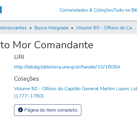
Comunidades & Coleções
Tudo na Bib
nteressantes
Busca Integrada
Volume 80 - Ofícios do Capitão General Martim Lopes Lobo de Saldanha (1777-1780)
nto Mor Comandante
URI
http://bibdig.biblioteca.unesp.br/handle/10/18084
Coleções
Volume 80 - Ofícios do Capitão General Martim Lopes Lo
(1777-1780)
Página do item completo