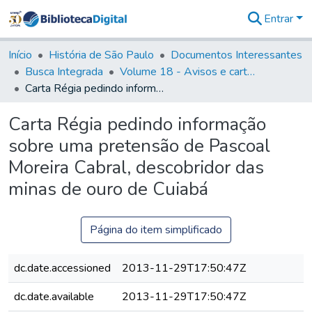
Entrar
Comunidades
&
Início
História de São Paulo
Documentos Interessantes
Coleções
Busca Integrada
Volume 18 - Avisos e cartas régias (1714- 29)
Tudo na
Carta Régia pedindo informação sobre uma pretensão de Pascoal Moreira Cabral, descobridor das minas de ouro de Cuiabá
Biblioteca
Digital
Carta Régia pedindo informação
Estatísticas
sobre uma pretensão de Pascoal
Moreira Cabral, descobridor das
minas de ouro de Cuiabá
Página do item simplificado
dc.date.accessioned
2013-11-29T17:50:47Z
dc.date.available
2013-11-29T17:50:47Z