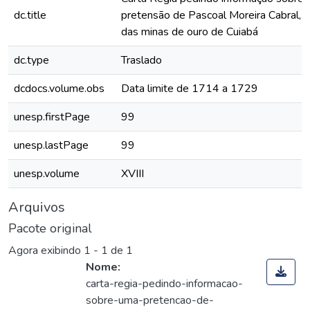
dc.title
pretensão de Pascoal Moreira Cabral, 
das minas de ouro de Cuiabá
dc.type
Traslado
dcdocs.volume.obs
Data limite de 1714 a 1729
unesp.firstPage
99
unesp.lastPage
99
unesp.volume
XVIII
Arquivos
Pacote original
Agora exibindo
1 - 1 de 1
Nome:
carta-regia-pedindo-informacao-
sobre-uma-pretencao-de-