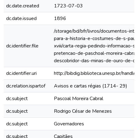
dc.date.created
1723-07-03
dc.date.issued
1896
/storage/bd/bfr/livros/documentos-int
para-a-historia-e-costumes-de-s-paul
dc.identifier.file
xviii/carta-regia-pedindo-informacao-
pretencao-de-paschoal-moreira-cabral
descobridor-das-minas-de-ouro-de-cu
dc.identifier.uri
http://bibdig.biblioteca.unesp.br/hand
dc.relation.ispartof
Avisos e cartas régias (1714- 29)
dc.subject
Pascoal Moreira Cabral
dc.subject
Rodrigo César de Menezes
dc.subject
Governadores
dc.subject
Capitães