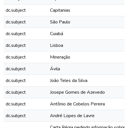
dc.subject
Capitanias
dc.subject
São Paulo
dc.subject
Cuiabá
dc.subject
Lisboa
dc.subject
Mineração
dc.subject
Ávila
dc.subject
João Teles da Silva
dc.subject
Josepe Gomes de Azevedo
dc.subject
Antônio de Cobelos Pereira
dc.subject
André Lopes de Lavre
Carta Régia pedindo informação sobre