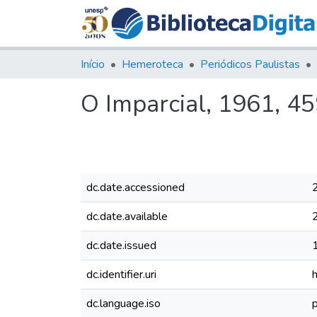
Início
Hemeroteca
Periódicos Paulistas
O Imparcial, 1961, 4
dc.date.accessioned
dc.date.available
dc.date.issued
dc.identifier.uri
dc.language.iso