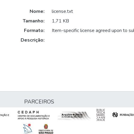
Nome:
license.txt
Tamanho:
1,71 KB
Formato:
Item-specific license agreed upon to s
Descrição:
PARCEIROS