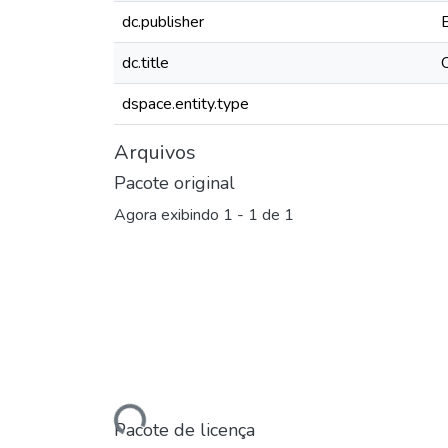
dc.publisher
dc.title
dspace.entity.type
Arquivos
Pacote original
Agora exibindo
1 - 1 de 1
Carregando...
Pacote de licença