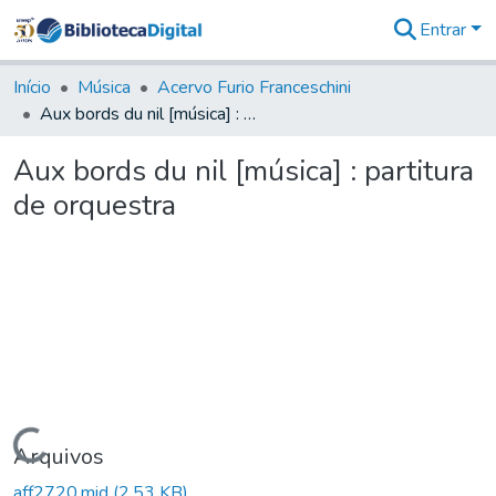
Entrar
Comunidades
&
Início
Música
Acervo Furio Franceschini
Coleções
Aux bords du nil [música] : partitura de orquestra
Tudo na
Biblioteca
Aux bords du nil [música] : partitura
Digital
de orquestra
Estatísticas
Carregando...
Arquivos
aff2720.mid
(2,53 KB)