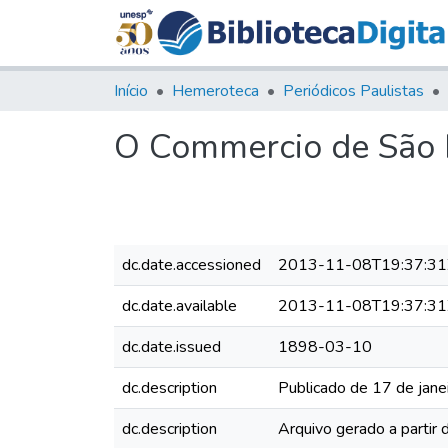
Início
Hemeroteca
Periódicos Paulistas
O Commercio de São P
dc.date.accessioned
2013-11-08T19:37:31
dc.date.available
2013-11-08T19:37:31
dc.date.issued
1898-03-10
dc.description
Publicado de 17 de jane
dc.description
Arquivo gerado a partir 