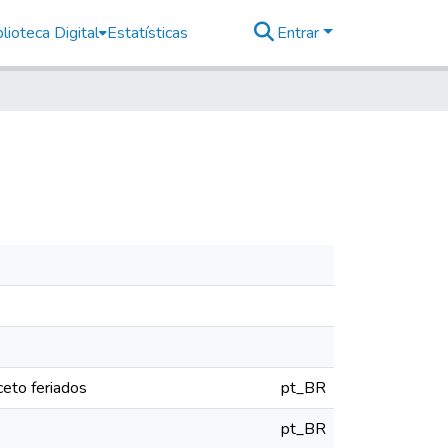
lioteca Digital
Estatísticas
Entrar
eto feriados
pt_BR
pt_BR