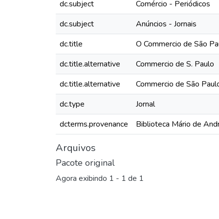
dc.subject
Comércio - Periódicos
dc.subject
Anúncios - Jornais
dc.title
O Commercio de São Pau
dc.title.alternative
Commercio de S. Paulo
dc.title.alternative
Commercio de São Paul
dc.type
Jornal
dcterms.provenance
Biblioteca Mário de And
Arquivos
Pacote original
Agora exibindo
1 - 1 de 1