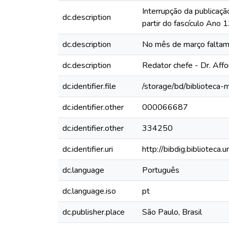
Interrupção da publicaçã
dc.description
partir do fascículo Ano
dc.description
No mês de março falta
dc.description
Redator chefe - Dr. Aff
dc.identifier.file
/storage/bd/biblioteca
dc.identifier.other
000066687
dc.identifier.other
334250
dc.identifier.uri
http://bibdig.biblioteca
dc.language
Português
dc.language.iso
pt
dc.publisher.place
São Paulo, Brasil