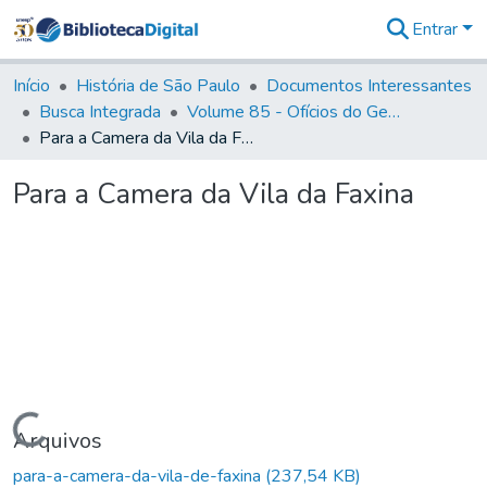
Entrar
Comunidades
&
Início
História de São Paulo
Documentos Interessantes
Coleções
Busca Integrada
Volume 85 - Ofícios do General Francisco da Cunha Menezes (Governador da Capitania): 1782- 1786
Tudo na
Para a Camera da Vila da Faxina
Biblioteca
Digital
Para a Camera da Vila da Faxina
Estatísticas
Carregando...
Arquivos
para-a-camera-da-vila-de-faxina
(237,54 KB)