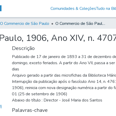
Comunidades & Coleções
Tudo na Bib
O Commercio de São Paulo
O Commercio de São Paulo, 1906, Ano XIV, n. 4707
aulo, 1906, Ano XIV, n. 470
Descrição
Publicado de 17 de janeiro de 1893 a 31 de dezembro d
domingo, exceto feriados. A partir do Ano VII, passa a se
dias
Arquivo gerado a partir das microfichas da Biblioteca Már
Interrupção da publicação após o fascículo Ano 14, n. 476
1906), reinicia com nova designação numérica a partir do f
01 (25 de setembro de 1906)
Abaixo do título : Director - José Maria dos Santos
)
Palavras-chave