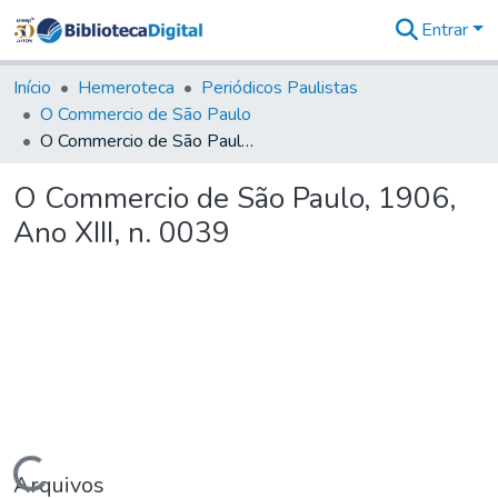
Entrar
Comunidades
&
Início
Hemeroteca
Periódicos Paulistas
Coleções
O Commercio de São Paulo
Tudo na
O Commercio de São Paulo, 1906, Ano XIII, n. 0039
Biblioteca
Digital
O Commercio de São Paulo, 1906,
Estatísticas
Ano XIII, n. 0039
Carregando...
Arquivos