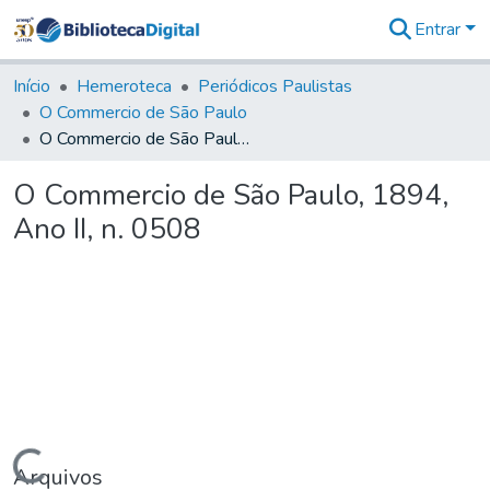
Entrar
Comunidades
&
Início
Hemeroteca
Periódicos Paulistas
Coleções
O Commercio de São Paulo
Tudo na
O Commercio de São Paulo, 1894, Ano II, n. 0508
Biblioteca
Digital
O Commercio de São Paulo, 1894,
Estatísticas
Ano II, n. 0508
Carregando...
Arquivos