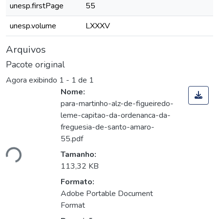
unesp.firstPage
55
unesp.volume
LXXXV
Arquivos
Pacote original
Agora exibindo
1 - 1 de 1
Nome:
para-martinho-alz-de-figueiredo-
leme-capitao-da-ordenanca-da-
freguesia-de-santo-amaro-
55.pdf
ndo...
Tamanho:
113,32 KB
Formato:
Adobe Portable Document
Format