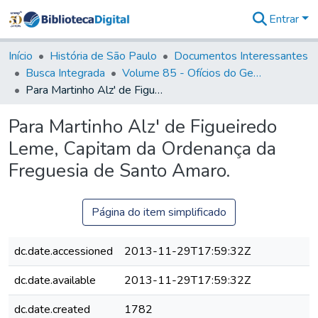
Entrar
Comunidades
&
Início
História de São Paulo
Documentos Interessantes
Coleções
Busca Integrada
Volume 85 - Ofícios do General Francisco da Cunha Menezes (Governador da Capitania): 1782- 1786
Tudo na
Para Martinho Alz' de Figueiredo Leme, Capitam da Ordenança da Freguesia de Santo Amaro.
Biblioteca
Digital
Para Martinho Alz' de Figueiredo
Estatísticas
Leme, Capitam da Ordenança da
Freguesia de Santo Amaro.
Página do item simplificado
dc.date.accessioned
2013-11-29T17:59:32Z
dc.date.available
2013-11-29T17:59:32Z
dc.date.created
1782