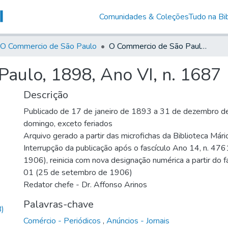
Comunidades & Coleções
Tudo na Bib
O Commercio de São Paulo
O Commercio de São Paulo, 1898, Ano VI, n. 1687
aulo, 1898, Ano VI, n. 1687
Descrição
Publicado de 17 de janeiro de 1893 a 31 de dezembro de
domingo, exceto feriados
Arquivo gerado a partir das microfichas da Biblioteca Már
Interrupção da publicação após o fascículo Ano 14, n. 476
1906), reinicia com nova designação numérica a partir do f
01 (25 de setembro de 1906)
Redator chefe - Dr. Affonso Arinos
Palavras-chave
)
Comércio - Periódicos
,
Anúncios - Jornais