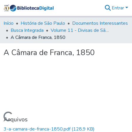
Entrar
Comunidades
&
Início
História de São Paulo
Documentos Interessantes
Coleções
Busca Integrada
Volume 11 - Divisas de São Paulo e Minas Gerais
Tudo na
A Câmara de Franca, 1850
Biblioteca
Digital
A Câmara de Franca, 1850
Estatísticas
Carregando...
Arquivos
3-a-camara-de-franca-1850.pdf
(128,9 KB)